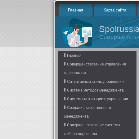
Главная
Карта сайта
Spolrussia
Совершенств
Главная
Совершенствование управления
персоналом
Ситуативный стиль управления
Система методов менеджмента
Системы мотивации в управлении
Создание качественного
менеджмента
Совершенствование системы
отбора персонала