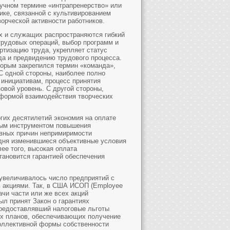
учном термине «интрапренерство» или
ке, связанной с культивированием
орческой активности работников.
их и служащих распространяются гибкий
трудовых операций, выбор программ и
ртизацию труда, укрепляет статус
уда и предвидению трудового процесса.
торым закрепился термин «команда»,
 одной стороны, наиболее полно
 инициативам, процесс принятия
овой уровень. С другой стороны,
 формой взаимодействия творческих
огих десятилетий экономия на оплате
ным инструментом повышения
авных причин непримиримости
одня изменившиеся объективные условия
ее того, высокая оплата
тановится гарантией обеспечения
увеличивалось число предприятий с
 акциями. Так, в США ИСОП (Employee
чи части или же всех акций
ыл принят Закон о гарантиях
предоставлявший налоговые льготы
х планов, обеспечивающих получение
оллективной формы собственности