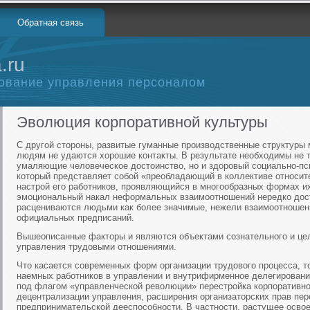
Обратная связь
.ru
ование управления персоналом
Эволюция корпоративной культуры
С другой стороны, развитые гуманные производственные структуры
людям не удаются хорошие контакты. В результате необходимы не т
умаляющие человеческое достоинство, но и здоровый социально-пс
который представляет собой «преобладающий в коллективе относит
настрой его работников, проявляющийся в многообразных формах и
эмоциональный накал неформальных взаимоотношений нередко дости
расцениваются людьми как более значимые, нежели взаимоотношен
официальных предписаний.
Вышеописанные факторы и являются объектами сознательного и цел
управления трудовыми отношениями.
Что касается современных форм организации трудового процесса, т
наемных работников в управлении и внутрифирменное делегировани
под флагом «управленческой революции» перестройка корпоративно
децентрализации управления, расширения организаторских прав пер
предпринимательской дееспособности. В частности, растущее осво