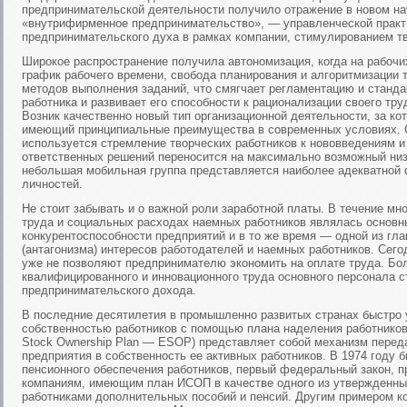
предпринимательской деятельности получило отражение в новом на
«внутрифирменное предпринимательство», — управленческой практи
предпринимательского духа в рамках компании, стимулированием тв
Широкое распространение получила автономизация, когда на рабоч
график рабочего времени, свобода планирования и алгоритмизации 
методов выполнения заданий, что смягчает регламентацию и станда
работника и развивает его способности к рационализации своего тр
Возник качественно новый тип организационной деятельности, за ко
имеющий принципиальные преимущества в современных условиях. С
используется стремление творческих работников к нововведениям и
ответственных решений переносится на максимально возможный низ
небольшая мобильная группа представляется наиболее адекватной
личностей.
Не стоит забывать и о важной роли заработной платы. В течение мн
труда и социальных расходах наемных работников являлась основ
конкурентоспособности предприятий и в то же время — одной из гл
(антагонизма) интересов работодателей и наемных работников. Сег
уже не позволяют предпринимателю экономить на оплате труда. Бол
квалифицированного и инновационного труда основного персонала с
предпринимательского дохода.
В последние десятилетия в промышленно развитых странах быстро 
собственностью работников с помощью плана наделения работников
Stock Ownership Plan — ESOP) представляет собой механизм переда
предприятия в собственность ее активных работников. В 1974 году б
пенсионного обеспечения работников, первый федеральный закон, 
компаниям, имеющим план ИСОП в качестве одного из утвержденны
работниками дополнительных пособий и пенсий. Другим примером к