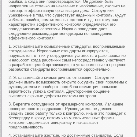
ошибки, а когда они предотвращаются. Он должен быть
направлен не столько на наказание и изобличение, сколько на
помощь и эффективную организацию дела. Сотрудники,
убежденные в том, что существует надежный контроль, будут
избегать ошибок, сомнительных сделок и т.д. поэтому ряд
характеристик эффективного контроля определяется его
поведенческими аспектами. Наука о поведении дает
следующие рекомендации менеджерам по проведению
эффективного контроля:
1. Устанавливайте осмысленные стандарты, воспринимаемые
сотрудниками. Нереальные стандарты игнорируются,
нарушаются, от них у сотрудников усталость и разочарование
и наоборот, когда работники сами непосредственно участвуют
в разработке целей организации, то установленные в процессе
разработки стандарты воспринимаются одобрительно.
2. Устанавливайте симметричные отношения. Сотрудник
должен иметь возможность открыто обсудить свои проблемы с
руководителем и наоборот. подобная симметрия повышает
вероятность успеха контроля. Двустороннее общение
выявляет скрытые дефекты системы контроля.
3. Берегите сотрудников от чрезмерного контроля. Излишние
проверки просто раздражают. Руководитель не должен
сводить свою работу только к контролю, иначе это приведет к
беспорядку и краху, потому что многочисленные формы
контроля сдерживают инициативу и наказывают
предприимчивость.
4. Устанавливайте жесткие, но достижимые стандарты. Если