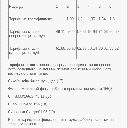
Разряды
1
2
3
4
5
6
Тарифные коэффициенты
1
1,09
1,2
1,35
1,54
1,8
Тарифные ставки
48,11
52,44
57,73
64,94
74,08
86,59
повременщиков, руб.
Тарифные ставки
51,95
56,63
62,35
70,14
80,01
93,52
сдельщиков, руб.
Тарифная ставка первого разряда определяется на основе
установленного, на данных период времени минимального
размера оплаты труда.
Сч=з/п. min/ Фмес руб., где (17)
Фмес – месячный фонд рабочего времени принимаем 166,3
Сч=8000/166,3=48,11 руб.
Счnр=Счn-1р*Ткnр (18)
Счповnр= Счсдnр*1,08 (19)
Расчет тарифного фонда оплаты труда рабочих, занятых на
текущем ремонте.