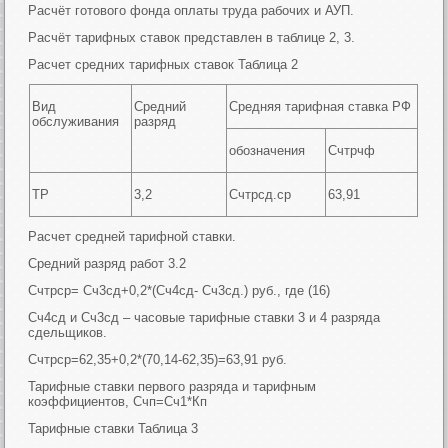
Расчёт готового фонда оплаты труда рабочих и АУП.
Расчёт тарифных ставок представлен в таблице 2, 3.
Расчет средних тарифных ставок Таблица 2
Вид
Средний
Средняя тарифная ставка РФ
обслуживания
разряд
обозначения
Счтрчф
ТР
3,2
Счтрсд.ср
63,91
Расчет средней тарифной ставки.
Средний разряд работ 3.2
Счтрср= Сч3сд+0,2*(Сч4сд- Сч3сд.) руб., где (16)
Сч4сд и Сч3сд – часовые тарифные ставки 3 и 4 разряда
сдельщиков.
Счтрср=62,35+0,2*(70,14-62,35)=63,91 руб.
Тарифные ставки первого разряда и тарифным
коэффициентов, Счп=Сч1*Кп
Тарифные ставки Таблица 3