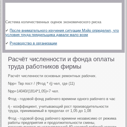
Система количественных оценок экономического риска
✔
После внимательного изучения ситуации Мэйо определил, что
условия труда прядильщика давали мало возм
✔
Руководство в организации
Расчёт численности и фонда оплаты
труда работников фирмы
Расчёт численности основных ремонтных рабочих.
Nрр= Твр пост / (Фгод * ή) чел, где (11)
Nрр=14040/(1814*1,05)=7 чел.
Фгод - годовой фонд рабочего времени одного рабочего в час
ή - коэффициент, учитывающий рост производительности
труда, принимаемый в пределах от 1,05 до 1,08
Фгод - годовой фонд рабочего времени независимо от режима
работы предприятия и продолжительности смены,
рассчитывается из установленной 40 часовой рабочей недели.