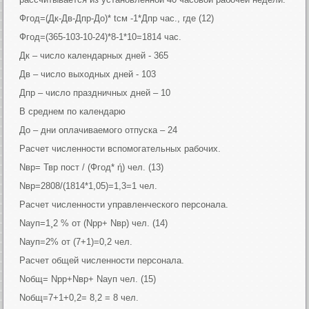
Фгод=(Дк-Дв-Дпр-До)* tсм -1*Дпр час., где (12)
Фгод=(365-103-10-24)*8-1*10=1814 час.
Дк – число календарных дней - 365
Дв – число выходных дней - 103
Дпр – число праздничных дней – 10
В среднем по календарю
До – дни оплачиваемого отпуска – 24
Расчет численности вспомогательных рабочих.
Nвр= Твр пост / (Фгод* ή) чел. (13)
Nвр=2808/(1814*1,05)=1,3=1 чел.
Расчет численности управленческого персонала.
Nауп=1¸2 % от (Nрр+ Nвр) чел. (14)
Nауп=2% от (7+1)=0,2 чел.
Расчет общей численности персонала.
Nобщ= Nрр+Nвр+ Nауп чел. (15)
Nобщ=7+1+0,2= 8,2 = 8 чел.