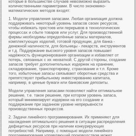
которые в большинстве случаев невозможно выразить
количественными параметрами. В число экономико-
математических методов входят:
1. Модели управления запасами. Любая организация должна
поддерживать некоторый уровень запасов своих ресурсов,
чтобы избежать простоев или перерывов в технологических
процессах и сбыте товаров или услуг. Для производственной
фирмы необходимы определённые запасы материалов,
комплектующих изделий, готовой продукции, для банка -
денежной наличности, для больницы - лекарств, инструментов
и т.д. Поддержание высокого уровня запасов повышает
надёжность функционирования организации и избавляет от
потерь, связанных с их нехваткой. С другой стороны, создание
запасов требует дополнительных издержек на хранение,
складирование, транспортировку, страхование и т.п. Кроме
того, избыточные запасы связывают оборотные средства и
препятствуют прибыльному инвестированию капитала,
например, в ценные бумаги или банковские депозиты.
Модели управления запасами позволяют найти оптимальное
решение, т.е. такое решение, при котором уровень запаса,
который минимизирует издержки на его создание и
поддержание при заданном уровне непрерывности
производственных процессов.
2. Задачи линейного программирования. Их применяют для
нахождения оптимального решения в ситуации распределения
дефицитных ресурсов при наличии конкурирующих
потребностей. Например, с помощью модели линейного
программирования управляющий производством может