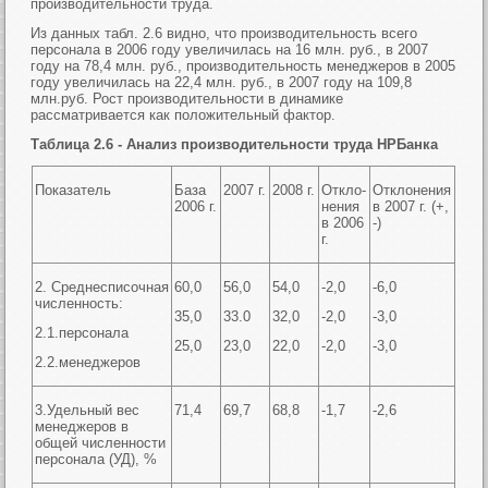
производительности труда.
Из данных табл. 2.6 видно, что производительность всего
персонала в 2006 году увеличилась на 16 млн. руб., в 2007
году на 78,4 млн. руб., производительность менеджеров в 2005
году увеличилась на 22,4 млн. руб., в 2007 году на 109,8
млн.руб. Рост производительности в динамике
рассматривается как положительный фактор.
Таблица 2.6 - Анализ производительности труда НРБанка
Показатель
База
2007 г.
2008 г.
Откло-
Отклонения
2006 г.
нения
в 2007 г. (+,
в 2006
-)
г.
2. Среднесписочная
60,0
56,0
54,0
-2,0
-6,0
численность:
35,0
33.0
32,0
-2,0
-3,0
2.1.персонала
25,0
23,0
22,0
-2,0
-3,0
2.2.менеджеров
3.Удельный вес
71,4
69,7
68,8
-1,7
-2,6
менеджеров в
общей численности
персонала (УД), %