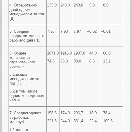
4. Отработанно
235,0
240,0
243,0
+5,0
+8,0
дней одним
менеджером за год
(Д)
5. Средняя
7,96
7,98
7,97
+0,02
+0,01
продолжительность
рабочего дня (П), ч.
6. Общее
1871,0
1915,0
1937,0
+44,0
+66,0
количество
74,8
83,3
88,0
+8,5
+13,2
отработанного
времени:
6.1.всеми
менеджерами за
год (Т), ч.
6.2.в том числе
одним менеджером,
чел.-ч.
7. Среднегодовая
158,3
174,3
236,7
+16,0
+78,4
выработка,
221,6
244,0
331,4
+22,4
+109,8
млн.руб.:
7.1.одного