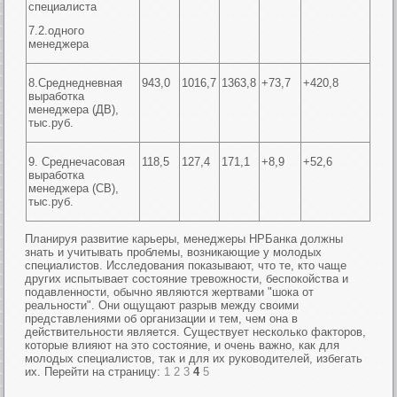
специалиста
7.2.одного
менеджера
8.Среднедневная
943,0
1016,7
1363,8
+73,7
+420,8
выработка
менеджера (ДВ),
тыс.руб.
9. Среднечасовая
118,5
127,4
171,1
+8,9
+52,6
выработка
менеджера (СВ),
тыс.руб.
Планируя развитие карьеры, менеджеры НРБанка должны
знать и учитывать проблемы, возникающие у молодых
специалистов. Исследования показывают, что те, кто чаще
других испытывает состояние тревожности, беспокойства и
подавленности, обычно являются жертвами "шока от
реальности". Они ощущают разрыв между своими
представлениями об организации и тем, чем она в
действительности является. Существует несколько факторов,
которые влияют на это состояние, и очень важно, как для
молодых специалистов, так и для их руководителей, избегать
их. Перейти на страницу:
1
2
3
4
5